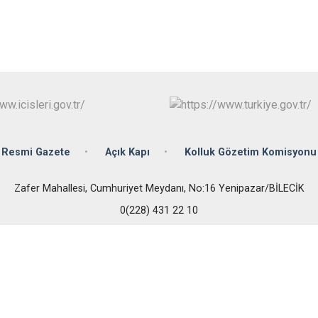
Pazaryeri
Söğüt
Yenipazar
Resmi Gazete
Açık Kapı
Kolluk Gözetim Komisyonu
Zafer Mahallesi, Cumhuriyet Meydanı, No:16 Yenipazar/BİLECİK
0(228) 431 22 10