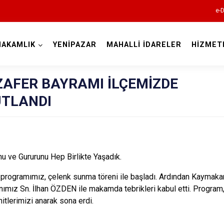
e-D
MAKAMLIK
YENİPAZAR
MAHALLİ İDARELER
HİZMET
Bilecik
ZAFER BAYRAMI İLÇEMİZDE
UTLANDI
u ve Gururunu Hep Birlikte Yaşadık.
Bozüyük
Gölpazarı
programımız, çelenk sunma töreni ile başladı. Ardından Kayma
ımız Sn. İlhan ÖZDEN ile makamda tebrikleri kabul etti. Program,
İnhisar
itlerimizi anarak sona erdi.
Osmaneli