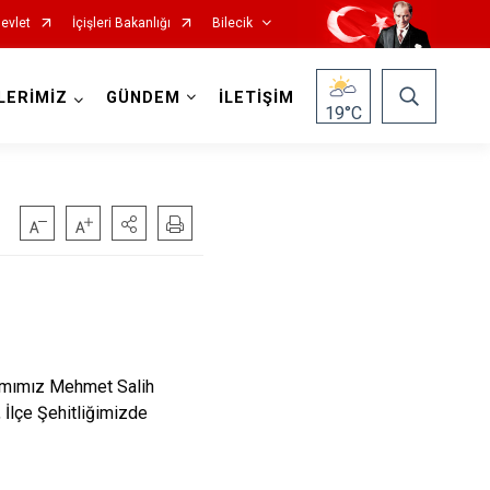
evlet
İçişleri Bakanlığı
Bilecik
LERİMİZ
GÜNDEM
İLETİŞİM
19
°C
kamımız Mehmet Salih
 İlçe Şehitliğimizde