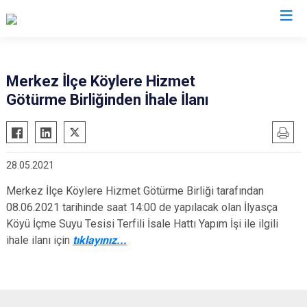
Bilecik
Merkez İlçe Köylere Hizmet
Götürme Birliğinden İhale İlanı
Bozüyük
Gölpazarı
İnhisar
28.05.2021
Osmaneli
Merkez İlçe Köylere Hizmet Götürme Birliği tarafından
Pazaryeri
08.06.2021 tarihinde saat 14:00 de yapılacak olan İlyasça
Söğüt
Köyü İçme Suyu Tesisi Terfili İsale Hattı Yapım İşi ile ilgili
Yenipazar
ihale ilanı için
tıklayınız...