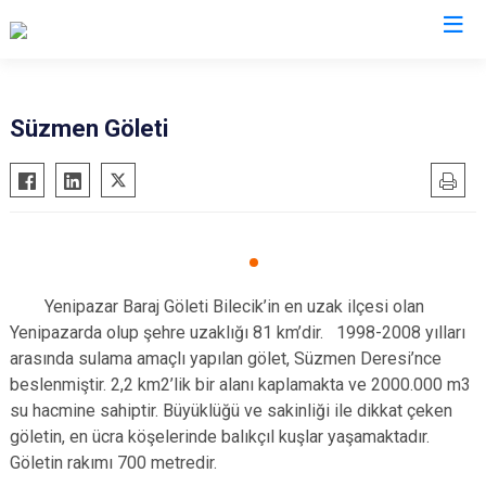
Bilecik
Süzmen Göleti
Bozüyük
Gölpazarı
İnhisar
Osmaneli
Pazaryeri
Yenipazar Baraj Göleti Bilecik’in en uzak ilçesi olan
Yenipazarda olup şehre uzaklığı 81 km’dir. 1998-2008 yılları
Söğüt
arasında sulama amaçlı yapılan gölet, Süzmen Deresi’nce
Yenipazar
beslenmiştir. 2,2 km2’lik bir alanı kaplamakta ve 2000.000 m3
su hacmine sahiptir. Büyüklüğü ve sakinliği ile dikkat çeken
göletin, en ücra köşelerinde balıkçıl kuşlar yaşamaktadır.
Göletin rakımı 700 metredir.